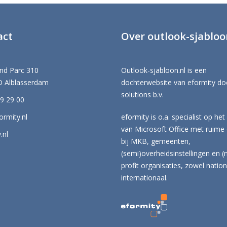
act
Over outlook-sjabloo
nd Parc 310
Outlook-sjabloon.nl is een
 Alblasserdam
dochterwebsite van eformity d
solutions b.v.
99 29 00
rmity.nl
eformity is o.a. specialist op het
van Microsoft Office met ruime 
.nl
bij MKB, gemeenten,
(semi)overheidsinstellingen en (
profit organisaties, zowel nation
internationaal.