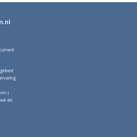
n.nl
ocument
 gebied
ervaring
non-)
aal als