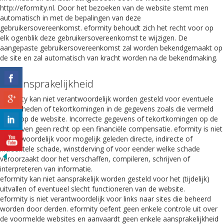
http://eformity.nl. Door het bezoeken van de website stemt men
automatisch in met de bepalingen van deze
gebruikersovereenkomst. eformity behoudt zich het recht voor op
elk ogenblik deze gebruikersovereenkomst te wijzigen. De
aangepaste gebruikersovereenkomst zal worden bekendgemaakt op
de site en zal automatisch van kracht worden na de bekendmaking.
2. Aansprakelijkheid
eformity kan niet verantwoordelijk worden gesteld voor eventuele
onjuistheden of tekortkomingen in de gegevens zoals die vermeld
staan op de website. Incorrecte gegevens of tekortkomingen op de
site geven geen recht op een financiële compensatie. eformity is niet
verantwoordelijk voor mogelijk geleden directe, indirecte of
incidentele schade, winstderving of voor eender welke schade
veroorzaakt door het verschaffen, compileren, schrijven of
interpreteren van informatie.
eformity kan niet aansprakelijk worden gesteld voor het (tijdelijk)
uitvallen of eventueel slecht functioneren van de website.
eformity is niet verantwoordelijk voor links naar sites die beheerd
worden door derden. eformity oefent geen enkele controle uit over
de voormelde websites en aanvaardt geen enkele aansprakelijkheid