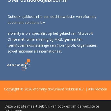
Outlook-sjabloon.nl is een dochterwebsite van eformity
document solutions b.v.
eformity is o.a. specialist op het gebied van Microsoft
Office met ruime ervaring bij MKB, gemeenten,
(semi)overheidsinstellingen en (non-) profit organisaties,
zowel nationaal als internationaal.
Copyright © 2026 eformity document solution b.v. | Alle rechten
Deze website maakt gebruik van cookies om de website te
voorbehouden |
Privacy & Cookies
|
Gebruiksovereenkomst
verbeteren.